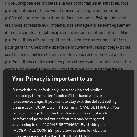
PUMA propose des modèles à la fois confortables et efficaces. Nos
protège-tibias sont pourvus d’une coque souple anatomique
préformée. Agrémentés d’un renfort en mousse EVA qui absorbe
les chocs et résiste aux impacts, nos protège-tibias sont également
dotés de sangles réglables qui assurent un maintien optimal. Nos
protège-tibias offrent l’équilibre idéal entre protection et légèreté
pour garantir une bonne liberté de mouvement. Nos protège-tibias
sont faciles à mettre et à enlever. Que vous recherchiez de petits
protège-tibias ou des modèles plus robustes offrant une protection
accrue, nous avons ceux qu’il vous faut pour vous permettre de
libérer votre rapidité sur le terrain. Nos protège-tibias PUMA vous
Your Privacy is important to us
permettront de jouer avec fierté et en toute confiance. Acheter
Our website by default only uses cookies and similar
maintenant.
technology (hereinafter "Cookies") for basic website
functions/settings. If you want to stay with this default setting,
please click "COOKIE SETTINGS" and "SAVE SETTINGS". You
AUCUN PRODUIT TROUVÉ
can also change the default setting and allow cookies for
comfort and personalization features and/or targeted
advertising in the “COOKIE SETTINGS”. By clicking on
Désolé, les produits qui correspondent aux filtres
“ACCEPT ALL COOKIES” you allow cookies for ALL the
sélectionnés sont introuvables.
purposes described in the "COOKIE SETTINGS".