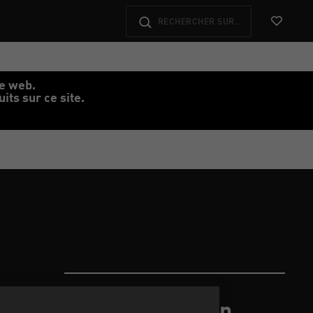
Voir les f
te web.
ts sur ce site.
More Inspiration