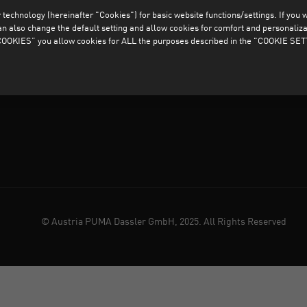
technology (hereinafter "Cookies") for basic website functions/settings. If you wan
Entreprise
Investisseur
o change the default setting and allow cookies for comfort and personalizati
OKIES” you allow cookies for ALL the purposes described in the "COOKIE SE
Corporate News
Développement
Newsroom
Carrière
© Austria PUMA Dassler GmbH, 2025. All Rights Reserved