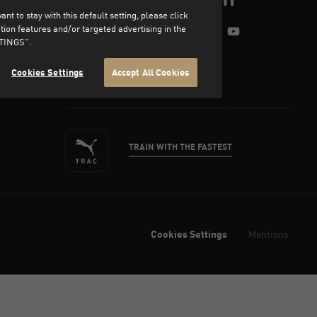
t to stay with this default setting, please click
on features and/or targeted advertising in the
facebook
twitter
instagram
pinterest
youtube
TTINGS".
Cookies Settings
Accept All Cookies
TRAIN WITH THE FASTEST
Cookies Settings
Mentions