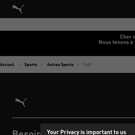
Architecture de référence du site vitrine commerce dans le
Cher c
Nous tenons à 
Accueil
Sports
Autres Sports
Golf
Architecture de référence du site vitrine commerce dans l
Besoin d'aide ?
Your Privacy is important to us