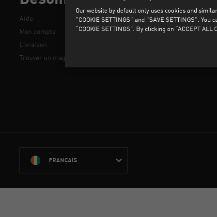
Our website by default only uses cookies and similar 
Aide
Retour
"COOKIE SETTINGS" and "SAVE SETTINGS". You can als
“COOKIE SETTINGS”. By clicking on “ACCEPT ALL CO
Mon compte
Protection des Données
Livraison
CGV
Trouver un magasin
FRANÇAIS