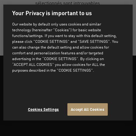
sélectionnés sont introuvables.
Your Privacy is important to us
Our website by default only uses cookies and similar
SUPPRIMER TOUS LES FILTRES
technology (hereinafter "Cookies") for basic website
functions/settings. If you want to stay with this default setting,
please click "COOKIE SETTINGS" and "SAVE SETTINGS". You
can also change the default setting and allow cookies for
comfort and personalization features and/or targeted
advertising in the “COOKIE SETTINGS”. By clicking on
“ACCEPT ALL COOKIES” you allow cookies for ALL the
purposes described in the "COOKIE SETTINGS".
Besoin d'aide ?
À propos de PUMA
Cookies Settings
Accept All Cookies