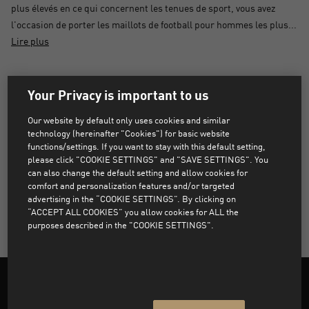
plus élevés en ce qui concernent les tenues de sport, vous avez
l'occasion de porter les maillots de football pour hommes les plus...
Lire plus
AUCUN PRODUIT TROUVÉ
Your Privacy is important to us
Our website by default only uses cookies and similar
Désolé, les produits qui correspondent aux filtres
technology (hereinafter "Cookies") for basic website
sélectionnés sont introuvables.
functions/settings. If you want to stay with this default setting,
please click "COOKIE SETTINGS" and "SAVE SETTINGS". You
can also change the default setting and allow cookies for
comfort and personalization features and/or targeted
SUPPRIMER TOUS LES FILTRES
advertising in the “COOKIE SETTINGS”. By clicking on
“ACCEPT ALL COOKIES” you allow cookies for ALL the
purposes described in the "COOKIE SETTINGS".