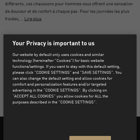
différents, ces chaussons pour hommes vous offrent une sensation
de douceur et de confort à chaque pas. Pour les journées les plus
froides,...
Lire plus
AUCUN PRODUIT TROUVÉ
Your Privacy is important to us
Our website by default only uses cookies and similar
Désolé, les produits qui correspondent aux filtres
technology (hereinafter "Cookies") for basic website
sélectionnés sont introuvables.
functions/settings. If you want to stay with this default setting,
please click "COOKIE SETTINGS" and "SAVE SETTINGS". You
can also change the default setting and allow cookies for
comfort and personalization features and/or targeted
SUPPRIMER TOUS LES FILTRES
advertising in the “COOKIE SETTINGS”. By clicking on
“ACCEPT ALL COOKIES” you allow cookies for ALL the
purposes described in the "COOKIE SETTINGS".