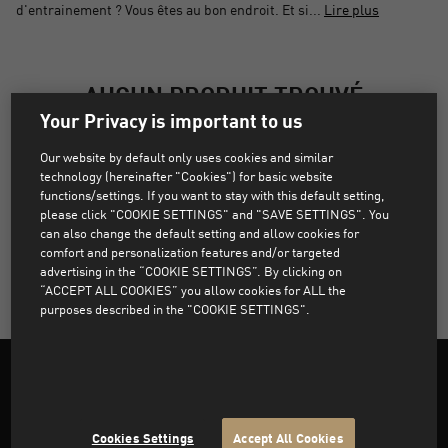
d'entrainement ? Vous êtes au bon endroit. Et si...
Lire plus
AUCUN PRODUIT TROUVÉ
Your Privacy is important to us
Désolé, les produits qui correspondent aux filtres
Our website by default only uses cookies and similar
sélectionnés sont introuvables.
technology (hereinafter "Cookies") for basic website
functions/settings. If you want to stay with this default setting,
please click "COOKIE SETTINGS" and "SAVE SETTINGS". You
can also change the default setting and allow cookies for
SUPPRIMER TOUS LES FILTRES
comfort and personalization features and/or targeted
advertising in the “COOKIE SETTINGS”. By clicking on
“ACCEPT ALL COOKIES” you allow cookies for ALL the
purposes described in the "COOKIE SETTINGS".
Cookies Settings
Accept All Cookies