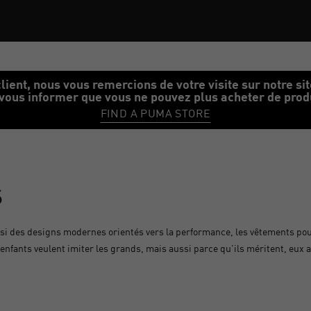
 cloud Accueil
lient, nous vous remercions de votre visite sur notre si
vous informer que vous ne pouvez plus acheter de produi
FIND A PUMA STORE
S
ssi des designs modernes orientés vers la performance, les vêtements po
nfants veulent imiter les grands, mais aussi parce qu'ils méritent, eux a