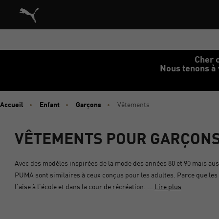
Architecture de référence du site vitrine commerce dans le
Cher c
Nous tenons à 
Accueil
Enfant
Garçons
Vêtements
VÊTEMENTS POUR GARÇON
Avec des modèles inspirées de la mode des années 80 et 90 mais au
PUMA sont similaires à ceux conçus pour les adultes. Parce que les e
l'aise à l'école et dans la cour de récréation. ...
Lire plus