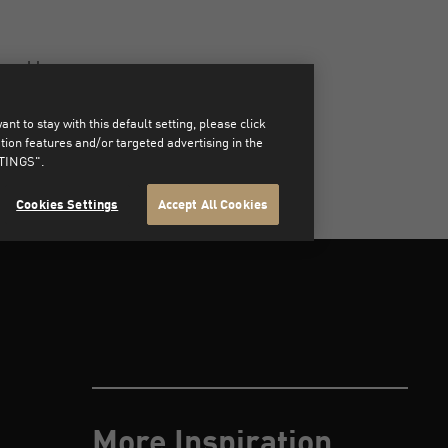
ouvables.
t to stay with this default setting, please click
on features and/or targeted advertising in the
TTINGS".
Cookies Settings
Accept All Cookies
More Inspiration