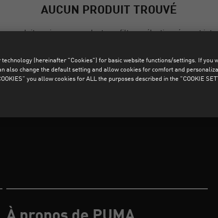
AUCUN PRODUIT TROUVÉ
les produits qui correspondent aux filtres sélectionnés sont intr
technology (hereinafter "Cookies") for basic website functions/settings. If you wan
SUPPRIMER TOUS LES FILTRES
o change the default setting and allow cookies for comfort and personalizati
OKIES” you allow cookies for ALL the purposes described in the "COOKIE SE
e cloud Accueil
À propos de PUMA