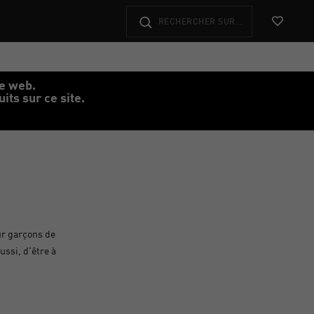
Voir les f
te web.
ts sur ce site.
ur garçons de
ussi, d'être à