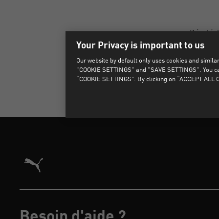
Désolé, 
Your Privacy is important to us
Our website by default only uses cookies and similar 
"COOKIE SETTINGS" and "SAVE SETTINGS". You can als
“COOKIE SETTINGS”. By clicking on “ACCEPT ALL CO
Architecture de référence du site vitrine commerce dans l
Besoin d'aide ?